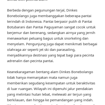
Berbeda dengan pegunungan terjal, Dinkes
Bonebolango juga membanggakan beberapa pantai
terindah di Indonesia. Pantai berpasir putih di Pantai
Botubarani dan Pantai Paguyaman sangat cocok untuk
berjemur dan berenang, sedangkan airnya yang jernih
menawarkan peluang bagus untuk snorkeling dan
menyelam. Pengunjung juga dapat menikmati berbagai
olahraga air seperti jet ski dan parasailing,
menjadikannya destinasi yang tepat bagi para pecinta
adrenalin dan pecinta pantai.
Keanekaragaman bentang alam Dinkes Bonebolango
tidak hanya memanjakan mata namun juga
memberikan segudang kesempatan untuk beraktivitas
di luar ruangan. Wilayah ini dipenuhi jalur pendakian
yang melintasi hutan lebat, melewati air terjun yang
berkilauan, dan hingga ke pemandangan yang indah.