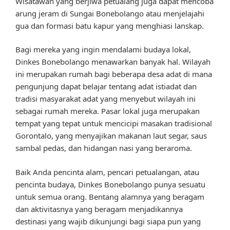
Wisatawan yang berjiwa petualang juga dapat mencoba
arung jeram di Sungai Bonebolango atau menjelajahi
gua dan formasi batu kapur yang menghiasi lanskap.
Bagi mereka yang ingin mendalami budaya lokal,
Dinkes Bonebolango menawarkan banyak hal. Wilayah
ini merupakan rumah bagi beberapa desa adat di mana
pengunjung dapat belajar tentang adat istiadat dan
tradisi masyarakat adat yang menyebut wilayah ini
sebagai rumah mereka. Pasar lokal juga merupakan
tempat yang tepat untuk mencicipi masakan tradisional
Gorontalo, yang menyajikan makanan laut segar, saus
sambal pedas, dan hidangan nasi yang beraroma.
Baik Anda pencinta alam, pencari petualangan, atau
pencinta budaya, Dinkes Bonebolango punya sesuatu
untuk semua orang. Bentang alamnya yang beragam
dan aktivitasnya yang beragam menjadikannya
destinasi yang wajib dikunjungi bagi siapa pun yang