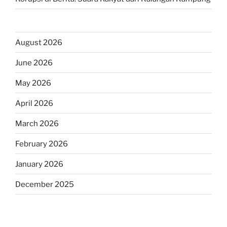
August 2026
June 2026
May 2026
April 2026
March 2026
February 2026
January 2026
December 2025