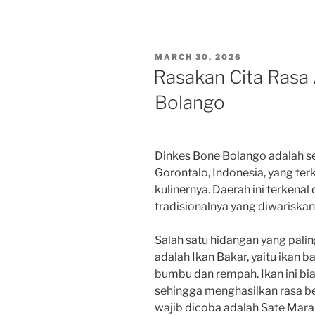
POSTED
MARCH 30, 2026
ON
Rasakan Cita Rasa 
Bolango
Dinkes Bone Bolango adalah se
Gorontalo, Indonesia, yang te
kulinernya. Daerah ini terkena
tradisionalnya yang diwariskan 
Salah satu hidangan yang pali
adalah Ikan Bakar, yaitu ikan
bumbu dan rempah. Ikan ini bia
sehingga menghasilkan rasa be
wajib dicoba adalah Sate Maran