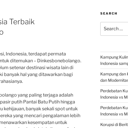
SEARCH
a Terbaik
Search
o
for:
esi, Indonesia, terdapat permata
Kampung Kuline
ntuk ditemukan – Dinkesbonebolango.
Indonesia samp
um setenar destinasi wisata lain di
Kampung dan Ku
ki banyak hal yang ditawarkan bagi
dan Modernita
rahasianya.
Perdebatan Kul
bolango yang paling terjaga adalah
Indonesia vs M
 pasir putih Pantai Batu Putih hingga
Perdebatan Kul
u kehijauan, banyak sekali spot untuk
Indonesia vs M
mereka yang mencari pengalaman lebih
ga menawarkan kesempatan untuk
Korupsi di Beri