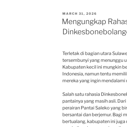
POSTED
MARCH 31, 2026
ON
Mengungkap Rahasi
Dinkesbonebolang
Terletak di bagian utara Sulaw
tersembunyi yang menunggu u
Kabupaten kecil ini mungkin bel
Indonesia, namun tentu memili
mereka yang ingin mendalami 
Salah satu rahasia Dinkesbone
pantainya yang masih asli. Dari
perairan Pantai Saleko yang bir
bersantai dan berjemur. Bagi 
bertualang, kabupaten ini ju