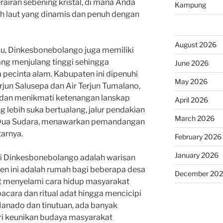
airan sebening kristal, di mana Anda
Kampung
 laut yang dinamis dan penuh dengan
August 2026
u, Dinkesbonebolango juga memiliki
ng menjulang tinggi sehingga
June 2026
 pecinta alam. Kabupaten ini dipenuhi
May 2026
Terjun Salusepa dan Air Terjun Tumalano,
 dan menikmati ketenangan lanskap
April 2026
g lebih suka bertualang, jalur pendakian
March 2026
Dua Sudara, menawarkan pemandangan
arnya.
February 2026
January 2026
di Dinkesbonebolango adalah warisan
en ini adalah rumah bagi beberapa desa
December 20
at menyelami cara hidup masyarakat
acara dan ritual adat hingga mencicipi
 Manado dan tinutuan, ada banyak
i keunikan budaya masyarakat