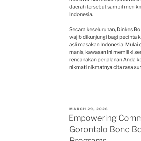
daerah tersebut sambil menik
Indonesia.
Secara keseluruhan, Dinkes B
wajib dikunjungi bagi pecinta k
asli masakan Indonesia. Mulai
manis, kawasan ini memiliki se
rencanakan perjalanan Anda ke
nikmati nikmatnya cita rasa surg
POSTED
MARCH 29, 2026
ON
Empowering Commu
Gorontalo Bone Bo
Programs