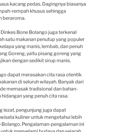
 saus kacang pedas. Dagingnya biasanya
mpah-rempah khusus sehingga
n beraroma.
, Dinkes Bone Bolango juga terkenal
ah satu makanan penutup yang populer
 kelapa yang manis, lembab, dan penuh
isang Goreng, yaitu pisang goreng yang
jikan dengan sedikit sirup manis.
go dapat merasakan cita rasa otentik
 makanan di seluruh wilayah. Banyak dari
de memasak tradisional dan bahan-
 hidangan yang penuh cita rasa.
g lezat, pengunjung juga dapat
isata kuliner untuk mengetahui lebih
one Bolango. Pengalaman-pengalaman ini
untuk menyelami budaya dan sejarah