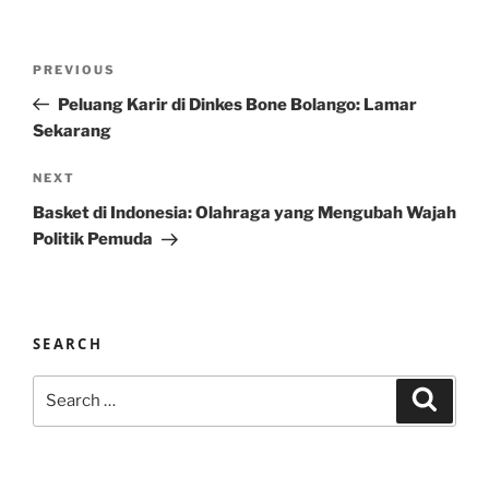
Post
Previous
PREVIOUS
navigation
Post
Peluang Karir di Dinkes Bone Bolango: Lamar
Sekarang
Next
NEXT
Post
Basket di Indonesia: Olahraga yang Mengubah Wajah
Politik Pemuda
SEARCH
Search
Search
for: