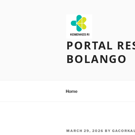
Skip
to
content
PORTAL RE
BOLANGO
Home
POSTED
MARCH 29, 2026
BY
GACORKA