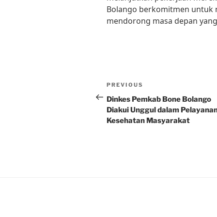
Bolango berkomitmen untuk
mendorong masa depan yang 
Post
Previous
PREVIOUS
navigation
Post
Dinkes Pemkab Bone Bolango
Diakui Unggul dalam Pelayana
Kesehatan Masyarakat