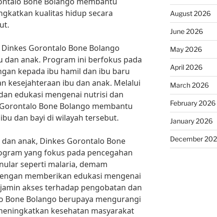
rontalo Bone Bolango membantu
gkatkan kualitas hidup secara
August 2026
ut.
June 2026
 Dinkes Gorontalo Bone Bolango
May 2026
 dan anak. Program ini berfokus pada
April 2026
gan kepada ibu hamil dan ibu baru
 kesejahteraan ibu dan anak. Melalui
March 2026
 dan edukasi mengenai nutrisi dan
February 2026
s Gorontalo Bone Bolango membantu
u dan bayi di wilayah tersebut.
January 2026
December 20
 dan anak, Dinkes Gorontalo Bone
rogram yang fokus pada pencegahan
ular seperti malaria, demam
 Dengan memberikan edukasi mengenai
amin akses terhadap pengobatan dan
lo Bone Bolango berupaya mengurangi
 meningkatkan kesehatan masyarakat