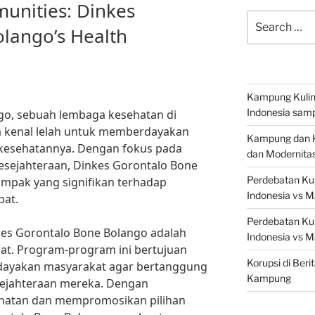
nities: Dinkes
Search
lango’s Health
for:
Kampung Kuline
Indonesia samp
go, sebuah lembaga kesehatan di
pa kenal lelah untuk memberdayakan
Kampung dan Ku
kesehatannya. Dengan fokus pada
dan Modernita
esejahteraan, Dinkes Gorontalo Bone
Perdebatan Kul
mpak yang signifikan terhadap
Indonesia vs M
pat.
Perdebatan Kul
nkes Gorontalo Bone Bolango adalah
Indonesia vs M
t. Program-program ini bertujuan
Korupsi di Beri
ayakan masyarakat agar bertanggung
Kampung
sejahteraan mereka. Dengan
hatan dan mempromosikan pilihan