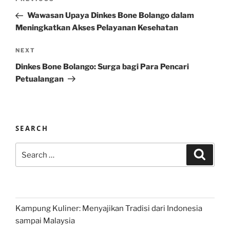
Previous
navigation
Post
Wawasan Upaya Dinkes Bone Bolango dalam
Meningkatkan Akses Pelayanan Kesehatan
Next
NEXT
Post
Dinkes Bone Bolango: Surga bagi Para Pencari
Petualangan
SEARCH
Search
Search
for:
Kampung Kuliner: Menyajikan Tradisi dari Indonesia
sampai Malaysia