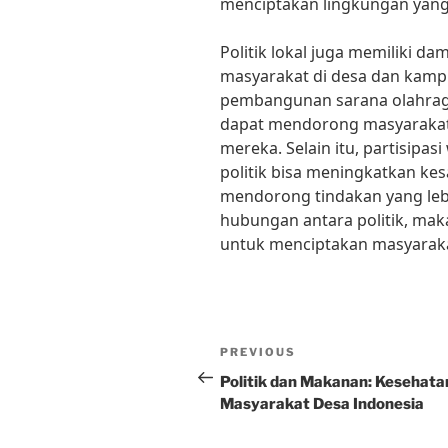
menciptakan lingkungan yang 
Politik lokal juga memiliki d
masyarakat di desa dan kam
pembangunan sarana olahrag
dapat mendorong masyarakat 
mereka. Selain itu, partisip
politik bisa meningkatkan ke
mendorong tindakan yang lebi
hubungan antara politik, mak
untuk menciptakan masyaraka
Post
Previous
PREVIOUS
navigation
Post
Politik dan Makanan: Kesehata
Masyarakat Desa Indonesia