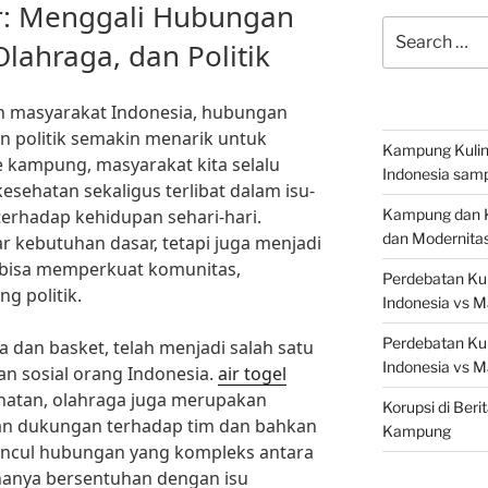
r: Menggali Hubungan
Search
lahraga, dan Politik
for:
n masyarakat Indonesia, hubungan
n politik semakin menarik untuk
Kampung Kuline
e kampung, masyarakat kita selalu
Indonesia samp
sehatan sekaligus terlibat dalam isu-
terhadap kehidupan sehari-hari.
Kampung dan Ku
dan Modernita
 kebutuhan dasar, tetapi juga menjadi
g bisa memperkuat komunitas,
Perdebatan Kul
g politik.
Indonesia vs M
Perdebatan Kul
 dan basket, telah menjadi salah satu
Indonesia vs M
n sosial orang Indonesia.
air togel
hatan, olahraga juga merupakan
Korupsi di Beri
n dukungan terhadap tim dan bahkan
Kampung
muncul hubungan yang kompleks antara
 hanya bersentuhan dengan isu