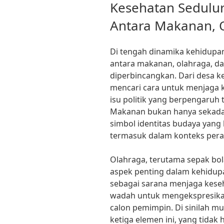
ON
Kesehatan Sedulu
Antara Makanan, O
Di tengah dinamika kehidupa
antara makanan, olahraga, da
diperbincangkan. Dari desa k
mencari cara untuk menjaga ke
isu politik yang berpengaruh 
Makanan bukan hanya sekadar
simbol identitas budaya yan
termasuk dalam konteks peran
Olahraga, terutama sepak bola
aspek penting dalam kehidupa
sebagai sarana menjaga kese
wadah untuk mengekspresika
calon pemimpin. Di sinilah 
ketiga elemen ini, yang tidak