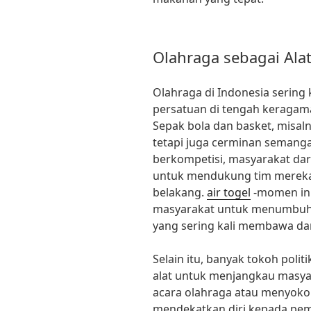
Olahraga sebagai Alat
Olahraga di Indonesia sering
persatuan di tengah keragama
Sepak bola dan basket, misal
tetapi juga cerminan semanga
berkompetisi, masyarakat da
untuk mendukung tim mereka
belakang.
air togel
-momen ini
masyarakat untuk menumbuhka
yang sering kali membawa dam
Selain itu, banyak tokoh pol
alat untuk menjangkau masya
acara olahraga atau menyokong
mendekatkan diri kepada pem