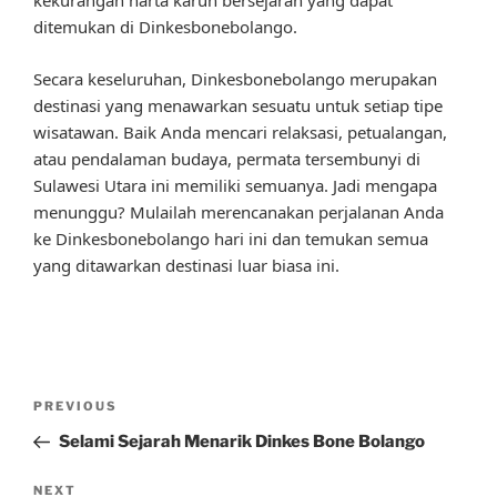
kekurangan harta karun bersejarah yang dapat
ditemukan di Dinkesbonebolango.
Secara keseluruhan, Dinkesbonebolango merupakan
destinasi yang menawarkan sesuatu untuk setiap tipe
wisatawan. Baik Anda mencari relaksasi, petualangan,
atau pendalaman budaya, permata tersembunyi di
Sulawesi Utara ini memiliki semuanya. Jadi mengapa
menunggu? Mulailah merencanakan perjalanan Anda
ke Dinkesbonebolango hari ini dan temukan semua
yang ditawarkan destinasi luar biasa ini.
Post
Previous
PREVIOUS
navigation
Post
Selami Sejarah Menarik Dinkes Bone Bolango
Next
NEXT