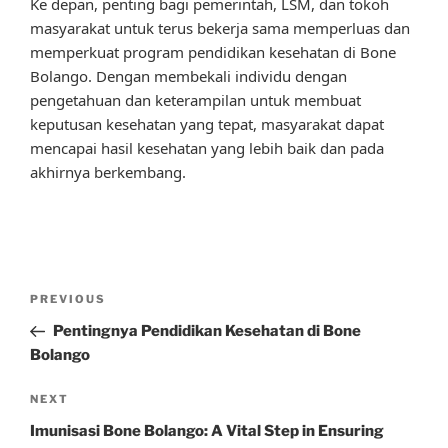
Ke depan, penting bagi pemerintah, LSM, dan tokoh
masyarakat untuk terus bekerja sama memperluas dan
memperkuat program pendidikan kesehatan di Bone
Bolango. Dengan membekali individu dengan
pengetahuan dan keterampilan untuk membuat
keputusan kesehatan yang tepat, masyarakat dapat
mencapai hasil kesehatan yang lebih baik dan pada
akhirnya berkembang.
Post
Previous
PREVIOUS
navigation
Post
Pentingnya Pendidikan Kesehatan di Bone
Bolango
Next
NEXT
Post
Imunisasi Bone Bolango: A Vital Step in Ensuring