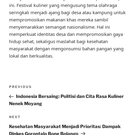
ini. Festival kuliner yang mengusung tema olahraga
seringkali menjadi ajang bagi desa atau kampung untuk
mempromosikan makanan khas mereka sambil
menyemarakkan semangat nasionalisme. Hal ini
memperkuat identitas desa dan mempromosikan gaya
hidup sehat, sekaligus maslahat bagi kesehatan
masyarakat dengan mengonsumsi bahan pangan yang
lokal dan berkualitas.
Post
Previous
PREVIOUS
navigation
Post
Indonesia Bersaing: Politisi dan Cita Rasa Kuliner
Nenek Moyang
Next
NEXT
Post
Kesehatan Masyarakat Menjadi Prioritas: Dampak
Dinkes Gorontalo Bone Bolango