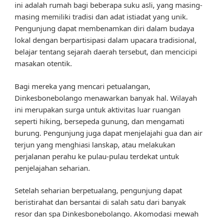
ini adalah rumah bagi beberapa suku asli, yang masing-
masing memiliki tradisi dan adat istiadat yang unik.
Pengunjung dapat membenamkan diri dalam budaya
lokal dengan berpartisipasi dalam upacara tradisional,
belajar tentang sejarah daerah tersebut, dan mencicipi
masakan otentik.
Bagi mereka yang mencari petualangan,
Dinkesbonebolango menawarkan banyak hal. Wilayah
ini merupakan surga untuk aktivitas luar ruangan
seperti hiking, bersepeda gunung, dan mengamati
burung. Pengunjung juga dapat menjelajahi gua dan air
terjun yang menghiasi lanskap, atau melakukan
perjalanan perahu ke pulau-pulau terdekat untuk
penjelajahan seharian.
Setelah seharian berpetualang, pengunjung dapat
beristirahat dan bersantai di salah satu dari banyak
resor dan spa Dinkesbonebolango. Akomodasi mewah