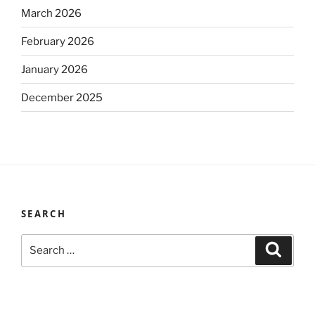
March 2026
February 2026
January 2026
December 2025
SEARCH
Search
Search
for: