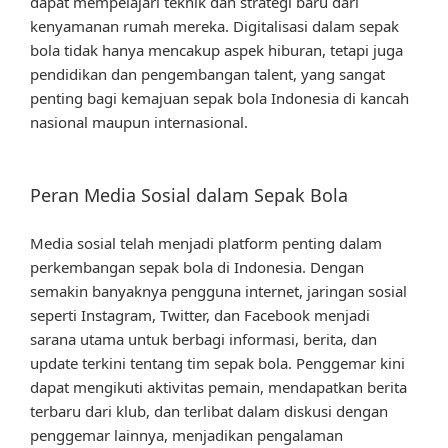
dapat mempelajari teknik dan strategi baru dari
kenyamanan rumah mereka. Digitalisasi dalam sepak
bola tidak hanya mencakup aspek hiburan, tetapi juga
pendidikan dan pengembangan talent, yang sangat
penting bagi kemajuan sepak bola Indonesia di kancah
nasional maupun internasional.
Peran Media Sosial dalam Sepak Bola
Media sosial telah menjadi platform penting dalam
perkembangan sepak bola di Indonesia. Dengan
semakin banyaknya pengguna internet, jaringan sosial
seperti Instagram, Twitter, dan Facebook menjadi
sarana utama untuk berbagi informasi, berita, dan
update terkini tentang tim sepak bola. Penggemar kini
dapat mengikuti aktivitas pemain, mendapatkan berita
terbaru dari klub, dan terlibat dalam diskusi dengan
penggemar lainnya, menjadikan pengalaman