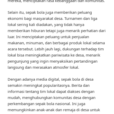
mereka, menciptakan rasa kebanggaan dan komunitas.
Selain itu, sepak bola juga memberikan peluang
ekonomi bagi masyarakat desa. Turnamen dan liga
lokal sering kali diadakan, yang tidak hanya
memberikan hiburan tetapi juga menarik perhatian dari
luar. Ini menciptakan peluang untuk penjualan
makanan, minuman, dan berbagai produk lokal selama
acara tersebut. Lebih jauh lagi, dukungan terhadap tim
lokal bisa meningkatkan pariwisata ke desa, menarik
pengunjung yang ingin menyaksikan pertandingan
langsung dan merasakan atmosfer lokal.
Dengan adanya media digital, sepak bola di desa
semakin meningkat popularitasnya. Berita dan
informasi tentang tim lokal dapat diakses dengan
mudah, menghubungkan komunitas desa dengan
perkembangan sepak bola nasional. Ini juga
memungkinkan anak-anak dan remaja di desa untuk