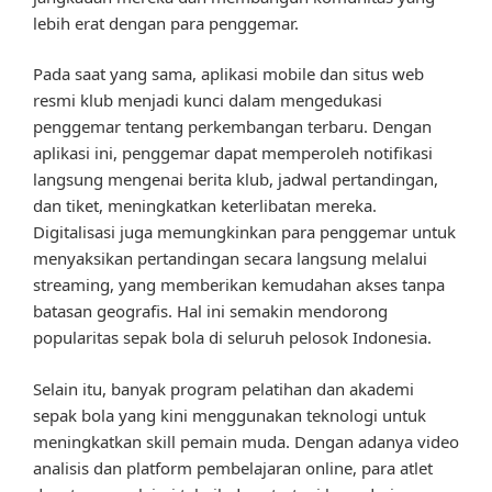
lebih erat dengan para penggemar.
Pada saat yang sama, aplikasi mobile dan situs web
resmi klub menjadi kunci dalam mengedukasi
penggemar tentang perkembangan terbaru. Dengan
aplikasi ini, penggemar dapat memperoleh notifikasi
langsung mengenai berita klub, jadwal pertandingan,
dan tiket, meningkatkan keterlibatan mereka.
Digitalisasi juga memungkinkan para penggemar untuk
menyaksikan pertandingan secara langsung melalui
streaming, yang memberikan kemudahan akses tanpa
batasan geografis. Hal ini semakin mendorong
popularitas sepak bola di seluruh pelosok Indonesia.
Selain itu, banyak program pelatihan dan akademi
sepak bola yang kini menggunakan teknologi untuk
meningkatkan skill pemain muda. Dengan adanya video
analisis dan platform pembelajaran online, para atlet