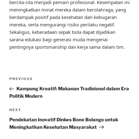
bercita-cita menjadi pemain profesional. Kesempatan ini
meningkatkan minat mereka dalam berolahraga, yang
berdampak positif pada kesehatan dan kebugaran
mereka, serta mengurangi risiko perilaku negatif.
Sekaligus, keberadaan sepak bola dapat dijadikan
sarana edukasi bagi generasi muda mengenai
pentingnya sportsmanship dan kerja sama dalam tim.
Post
Previous
PREVIOUS
navigation
Post
Kampung Kreatif: Makanan Tradisional dalam Era
Politik Modern
Next
NEXT
Post
Pendekatan Inovatif Dinkes Bone Bolango untuk
Meningkatkan Kesehatan Masyarakat