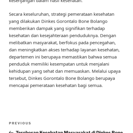
kesenjangan dalam hasil kesehatan.
Secara keseluruhan, strategi pemerataan kesehatan
yang dilakukan Dinkes Gorontalo Bone Bolango
memberikan dampak yang signifikan terhadap
kesehatan dan kesejahteraan penduduknya. Dengan
melibatkan masyarakat, berfokus pada pencegahan,
dan meningkatkan akses terhadap layanan kesehatan,
departemen ini berupaya memastikan bahwa semua
penduduk memiliki kesempatan untuk menjalani
kehidupan yang sehat dan memuaskan. Melalui upaya
tersebut, Dinkes Gorontalo Bone Bolango berupaya
mencapai pemerataan kesehatan bagi semua.
Post
Previous
PREVIOUS
navigation
Post
Terobosan Kesehatan Masyarakat di Dinkes Bone