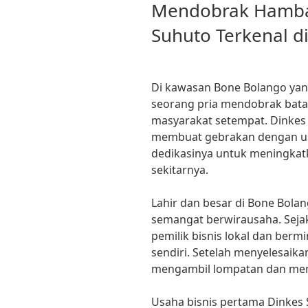
ON
Mendobrak Hamba
Suhuto Terkenal d
Di kawasan Bone Bolango yang
seorang pria mendobrak bata
masyarakat setempat. Dinkes
membuat gebrakan dengan usa
dedikasinya untuk meningkatk
sekitarnya.
Lahir dan besar di Bone Bolan
semangat berwirausaha. Sejak k
pemilik bisnis lokal dan bermi
sendiri. Setelah menyelesaik
mengambil lompatan dan memu
Usaha bisnis pertama Dinkes 