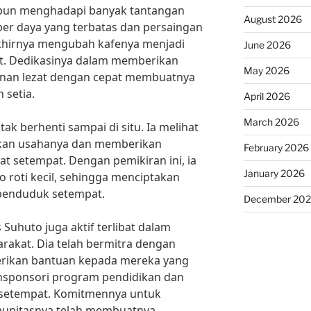
ipun menghadapi banyak tantangan
August 2026
er daya yang terbatas dan persaingan
akhirnya mengubah kafenya menjadi
June 2026
t. Dedikasinya dalam memberikan
May 2026
anan lezat dengan cepat membuatnya
 setia.
April 2026
March 2026
k berhenti sampai di situ. Ia melihat
an usahanya dan memberikan
February 2026
t setempat. Dengan pemikiran ini, ia
January 2026
roti kecil, sehingga menciptakan
 penduduk setempat.
December 20
 Suhuto juga aktif terlibat dalam
rakat. Dia telah bermitra dengan
erikan bantuan kepada mereka yang
sponsori program pendidikan dan
setempat. Komitmennya untuk
unitasnya telah membuatnya