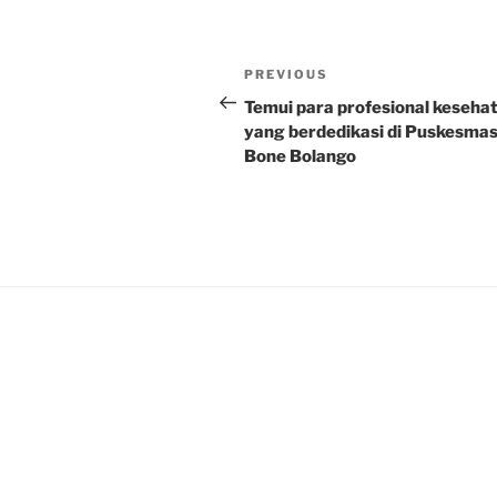
Post
Previous
PREVIOUS
navigation
Post
Temui para profesional keseha
yang berdedikasi di Puskesma
Bone Bolango