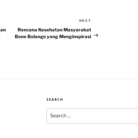
NEXT
Next
Post
tan
Rencana Kesehatan Masyarakat
s
Bone Bolango yang Menginspirasi
SEARCH
Search
for: