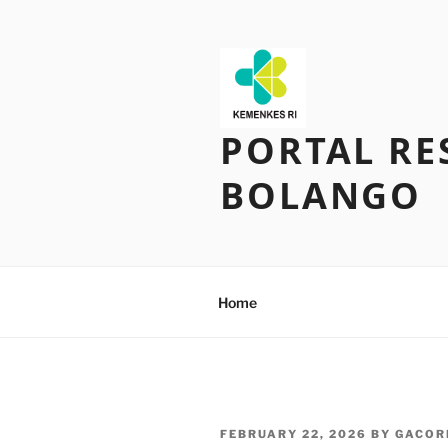
Skip
to
content
PORTAL RE
BOLANGO
Home
POSTED
FEBRUARY 22, 2026
BY
GACOR