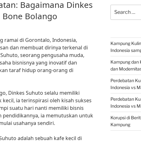
tan: Bagaimana Dinkes
Search
i Bone Bolango
for:
 ramai di Gorontalo, Indonesia,
Kampung Kuline
san dan membuat dirinya terkenal di
Indonesia samp
 Suhuto, seorang pengusaha muda,
ha bisnisnya yang inovatif dan
Kampung dan Ku
dan Modernita
an taraf hidup orang-orang di
Perdebatan Kul
Indonesia vs M
go, Dinkes Suhuto selalu memiliki
Perdebatan Kul
ecil, ia terinspirasi oleh kisah sukses
Indonesia vs M
mpi suatu hari nanti memiliki bisnis
an pendidikannya, ia memutuskan untuk
Korupsi di Beri
lai usahanya sendiri.
Kampung
Suhuto adalah sebuah kafe kecil di