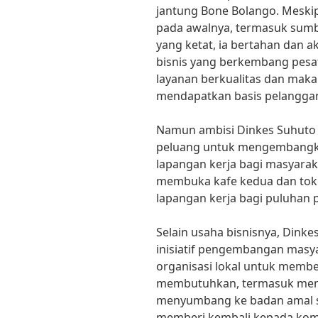
jantung Bone Bolango. Mesk
pada awalnya, termasuk sumb
yang ketat, ia bertahan dan 
bisnis yang berkembang pesa
layanan berkualitas dan mak
mendapatkan basis pelanggan
Namun ambisi Dinkes Suhuto ta
peluang untuk mengembangk
lapangan kerja bagi masyaraka
membuka kafe kedua dan toko 
lapangan kerja bagi puluhan
Selain usaha bisnisnya, Dinkes
inisiatif pengembangan masya
organisasi lokal untuk memb
membutuhkan, termasuk men
menyumbang ke badan amal 
memberi kembali kepada kom