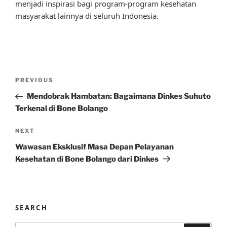
menjadi inspirasi bagi program-program kesehatan
masyarakat lainnya di seluruh Indonesia.
Post
Previous
PREVIOUS
navigation
Post
Mendobrak Hambatan: Bagaimana Dinkes Suhuto
Terkenal di Bone Bolango
Next
NEXT
Post
Wawasan Eksklusif Masa Depan Pelayanan
Kesehatan di Bone Bolango dari Dinkes
SEARCH